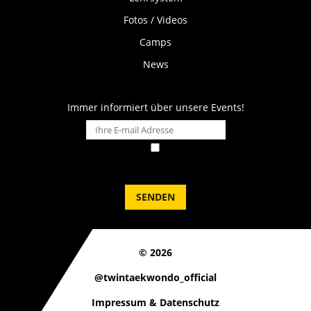
Fotos / Videos
Camps
News
Immer informiert über unsere Events!
Hiermit stimme ich den
Datenschutz-Bedingungen
von TWIN
Taekwondo zu
SENDEN
©
2026
@twintaekwondo_official
Impressum & Datenschutz