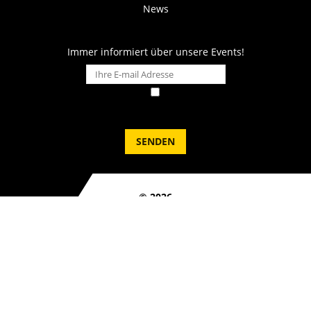
News
Immer informiert über unsere Events!
Hiermit stimme ich den
Datenschutz-Bedingungen
von TWIN
Taekwondo zu
SENDEN
©
2026
@twintaekwondo_official
Impressum & Datenschutz
AGB
Kontakt